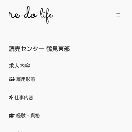
コ
ン
メ
テ
ン
ニ
ツ
へ
読売センター 鶴見東部
ュ
ス
キ
求人内容
ッ
ー
プ
雇用形態
仕事内容
経験・資格