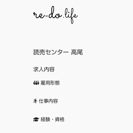
コ
ン
テ
ン
ツ
へ
読売センター 高尾
ス
キ
ッ
求人内容
プ
雇用形態
仕事内容
経験・資格