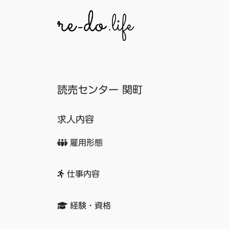
コ
ン
テ
ン
ツ
へ
読売センター 関町
ス
キ
ッ
求人内容
プ
雇用形態
仕事内容
経験・資格