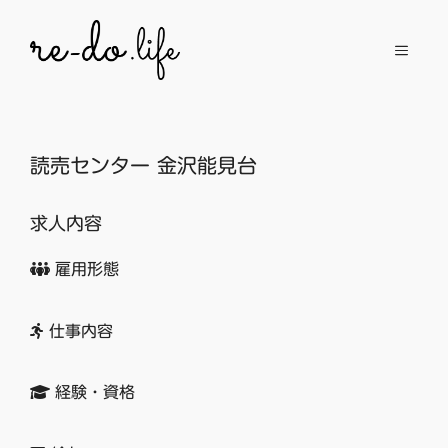
コ
ン
メ
テ
ン
ニ
ツ
へ
読売センター 金沢能見台
ュ
ス
キ
求人内容
ッ
ー
プ
雇用形態
仕事内容
経験・資格