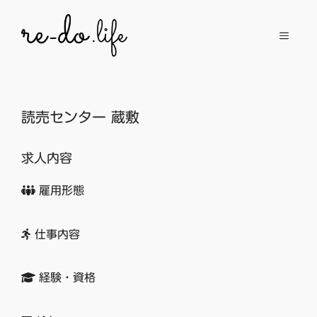
コ
ン
メ
テ
ン
ニ
ツ
へ
読売センター 蔵敷
ュ
ス
キ
求人内容
ッ
ー
プ
雇用形態
仕事内容
経験・資格