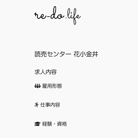
コ
ン
テ
ン
ツ
へ
読売センター 花小金井
ス
キ
ッ
求人内容
プ
雇用形態
仕事内容
経験・資格