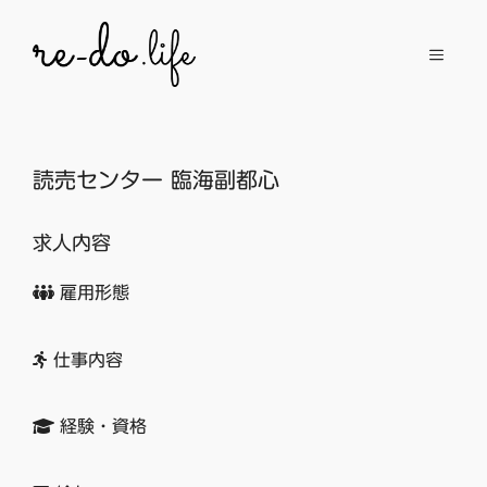
コ
ン
メ
テ
ン
ニ
ツ
へ
読売センター 臨海副都心
ュ
ス
キ
求人内容
ッ
ー
プ
雇用形態
仕事内容
経験・資格