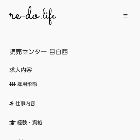
コ
ン
メ
テ
ン
ニ
ツ
へ
読売センター 目白西
ュ
ス
キ
求人内容
ッ
ー
プ
雇用形態
仕事内容
経験・資格