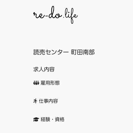
コ
ン
テ
ン
ツ
へ
読売センター 町田南部
ス
キ
ッ
求人内容
プ
雇用形態
仕事内容
経験・資格