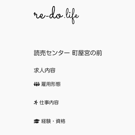
コ
ン
テ
ン
ツ
へ
読売センター 町屋宮の前
ス
キ
ッ
求人内容
プ
雇用形態
仕事内容
経験・資格