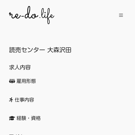
コ
ン
メ
テ
ン
ニ
ツ
へ
読売センター 大森沢田
ュ
ス
キ
求人内容
ッ
ー
プ
雇用形態
仕事内容
経験・資格