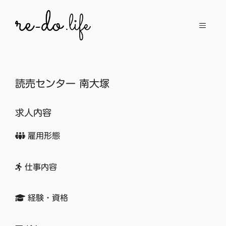
コ
ン
メ
テ
ン
ニ
ツ
へ
読売センター 南大塚
ュ
ス
キ
求人内容
ッ
ー
プ
雇用形態
仕事内容
経験・資格