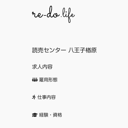
コ
ン
テ
ン
ツ
へ
読売センター 八王子楢原
ス
キ
ッ
求人内容
プ
雇用形態
仕事内容
経験・資格