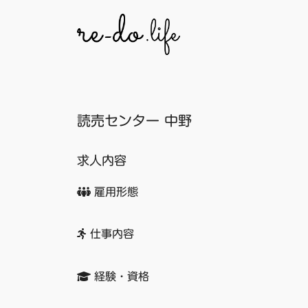
コ
ン
テ
ン
ツ
へ
読売センター 中野
ス
キ
ッ
求人内容
プ
雇用形態
仕事内容
経験・資格