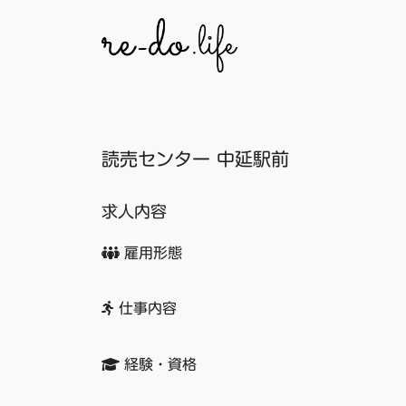
コ
ン
テ
ン
ツ
へ
読売センター 中延駅前
ス
キ
ッ
求人内容
プ
雇用形態
仕事内容
経験・資格