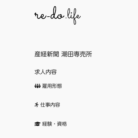
コ
ン
テ
ン
ツ
へ
産経新聞 潮田専売所
ス
キ
ッ
求人内容
プ
雇用形態
仕事内容
経験・資格