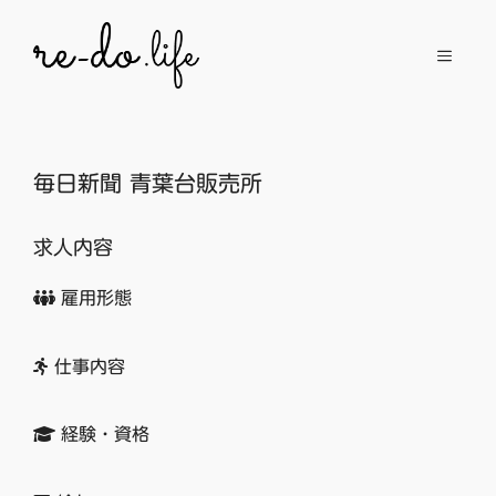
コ
ン
メ
テ
ン
ニ
ツ
へ
毎日新聞 青葉台販売所
ュ
ス
キ
求人内容
ッ
ー
プ
雇用形態
仕事内容
経験・資格