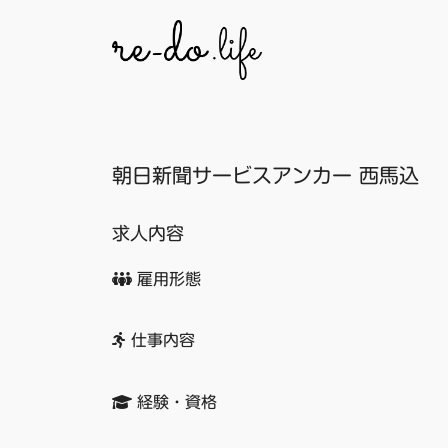
コ
ン
テ
ン
ツ
へ
朝日新聞サービスアンカー 西馬込
ス
キ
ッ
求人内容
プ
雇用形態
仕事内容
経験・資格