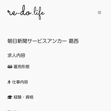
コ
ン
メ
テ
ン
ニ
ツ
へ
朝日新聞サービスアンカー 葛西
ュ
ス
キ
求人内容
ッ
ー
プ
雇用形態
仕事内容
経験・資格