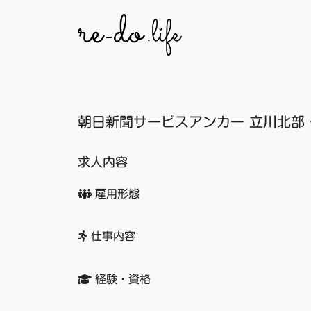
コ
ン
テ
ン
ツ
へ
朝日新聞サービスアンカー 立川北部
ス
キ
ッ
求人内容
プ
雇用形態
仕事内容
経験・資格