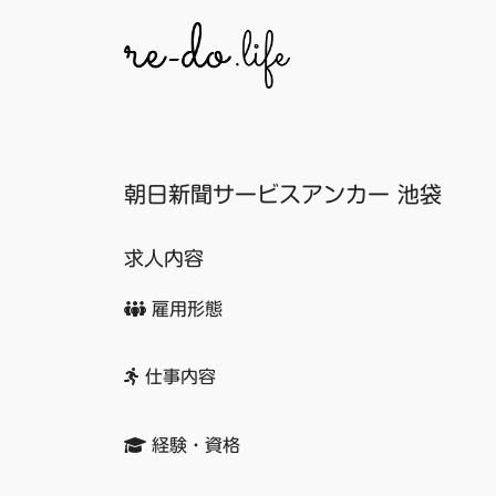
コ
ン
テ
ン
ツ
へ
朝日新聞サービスアンカー 池袋
ス
キ
ッ
求人内容
プ
雇用形態
仕事内容
経験・資格