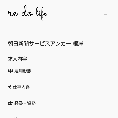
コ
ン
メ
テ
ン
ニ
ツ
へ
朝日新聞サービスアンカー 根岸
ュ
ス
キ
求人内容
ッ
ー
プ
雇用形態
仕事内容
経験・資格