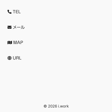
TEL
メール
MAP
URL
© 2026 i.work