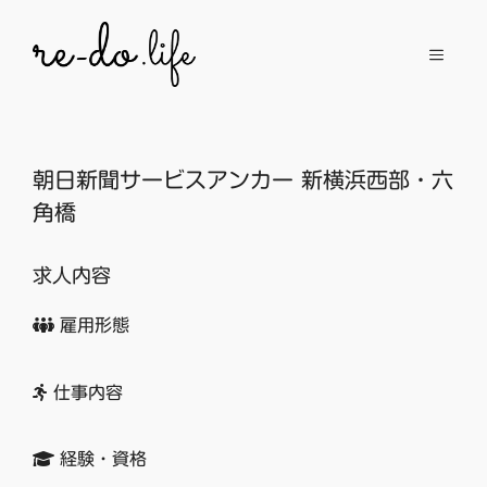
コ
ン
メ
テ
ン
ニ
ツ
へ
朝日新聞サービスアンカー 新横浜西部・六
ュ
ス
角橋
キ
ッ
ー
求人内容
プ
雇用形態
仕事内容
経験・資格