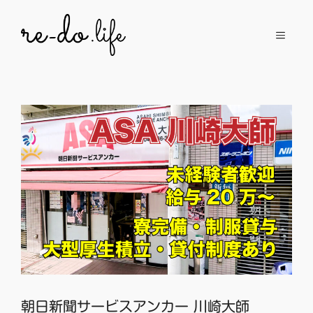
コ
ン
メ
テ
ン
ニ
ツ
へ
ュ
ス
キ
ッ
ー
プ
朝日新聞サービスアンカー 川崎大師