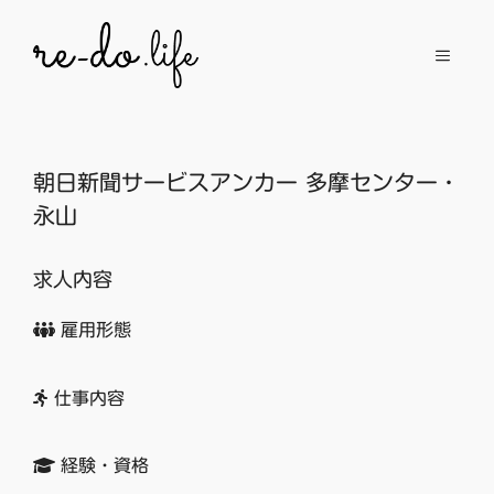
コ
ン
メ
テ
ン
ニ
ツ
へ
朝日新聞サービスアンカー 多摩センター・
ュ
ス
永山
キ
ッ
ー
求人内容
プ
雇用形態
仕事内容
経験・資格