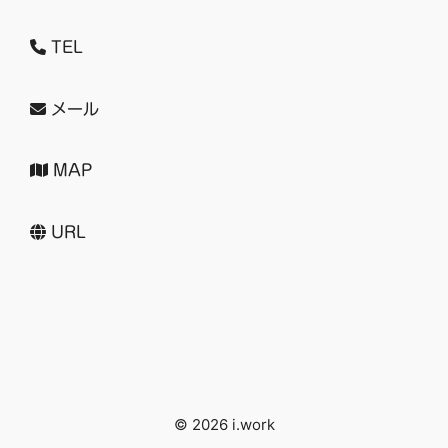
TEL
メール
MAP
URL
© 2026 i.work