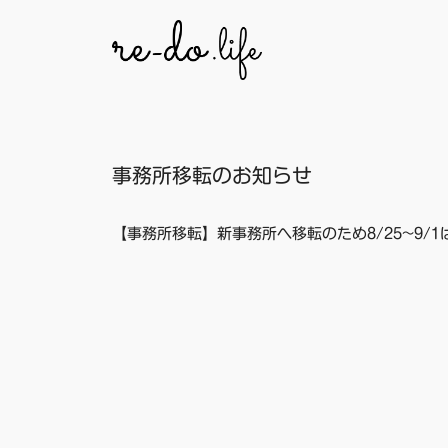
コ
ン
テ
ン
ツ
へ
事務所移転のお知らせ
ス
キ
ッ
【事務所移転】新事務所へ移転のため8/25~9/1は
プ